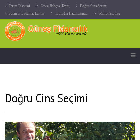
Tarım Takvimi
Ceviz Bahçesi Tesisi
Doğru Cins Seçimi
Sulama, Budama, Bakım
Toprağın Hazırlanması
Walnut Sapling
Doğru Cins Seçimi